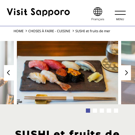
MENU
Français
HOME
CHOSES À FAIRE - CUISINE
SUSHI et fruits de mer
CHOSES À FAIRE
SAISONS
VILLE
NEIGE
NATURE
ART & CULTURE
CUISINE
SOURCES THERMALES
SUSHI et fruits de