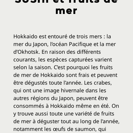
TOPICS
mer
RÉCITS
Hokkaido est entouré de trois mers : la
ITINÉRAIRE
mer du Japon, l’océan Pacifique et la mer
d’Okhotsk. En raison des différents
courants, les espèces capturées varient
VIDÉOS
selon la saison. C’est pourquoi les fruits
de mer de Hokkaido sont frais et peuvent
INFO VOYAGES
être dégustés toute l’année. Les crabes,
qui ont une image hivernale dans les
VOYAGER À SAPPORO
autres régions du Japon, peuvent être
consommés à Hokkaido même en été. On
CLIMAT
y trouve aussi toute une variété de fruits
BROCHURE NUMÉRIQUE
de mer à déguster tout au long de l’année,
notamment les œufs de saumon, qui
LIENS