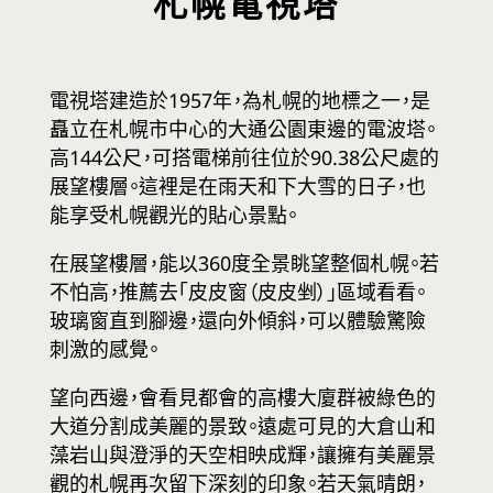
札幌電視塔
溫泉
TOPICS
電視塔建造於1957年，為札幌的地標之一，是
矗立在札幌市中心的大通公園東邊的電波塔。
故事
高144公尺，可搭電梯前往位於90.38公尺處的
展望樓層。這裡是在雨天和下大雪的日子，也
ITINERARY
能享受札幌觀光的貼心景點。
在展望樓層，能以360度全景眺望整個札幌。若
影片
不怕高，推薦去「皮皮窗（皮皮剉）」區域看看。
玻璃窗直到腳邊，還向外傾斜，可以體驗驚險
刺激的感覺。
旅遊資訊
望向西邊，會看見都會的高樓大廈群被綠色的
前往札幌的交通資訊
大道分割成美麗的景致。遠處可見的大倉山和
藻岩山與澄淨的天空相映成輝，讓擁有美麗景
氣候
觀的札幌再次留下深刻的印象。若天氣晴朗，