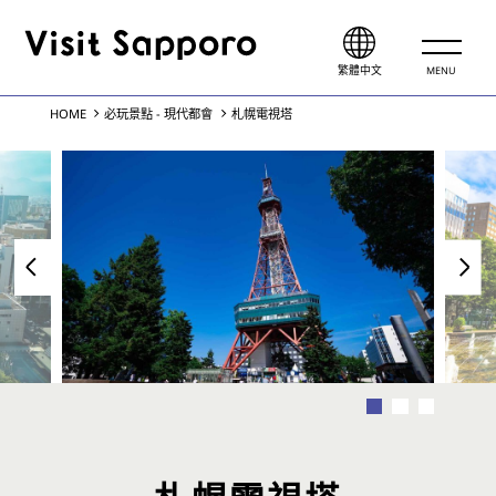
MENU
繁體中文
HOME
必玩景點 - 現代都會
札幌電視塔
必玩景點
札幌四季
現代都會
雪國遊樂
自然
藝術與文化
美食