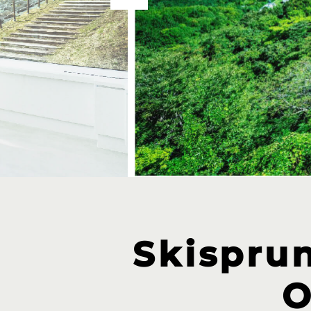
Skispru
O