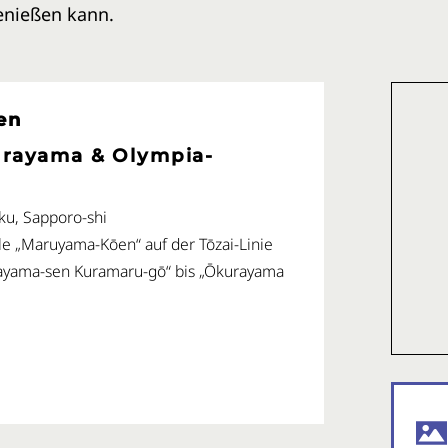
enießen kann.
en
urayama & Olympia-
u, Sapporo-shi
le „Maruyama-Kōen“ auf der Tōzai-Linie
ayama-sen Kuramaru-gō“ bis „Ōkurayama