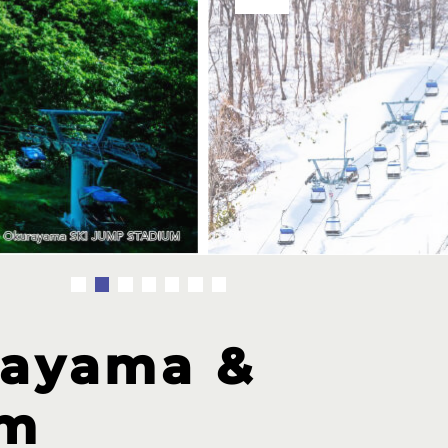
rayama &
um