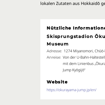
lokalen Zutaten aus Hokkaidō g
Nützliche Information
Skisprungstadion Ōk
Museum
1274 Miyanomori, Chūō-k
Adresse
Von der U-Bahn-Haltestel
Anreise
mit dem Linienbus „Ōkur
Jump Kyōgijō“
Website