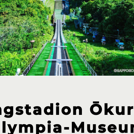
ngstadion Ōku
lympia-Muse